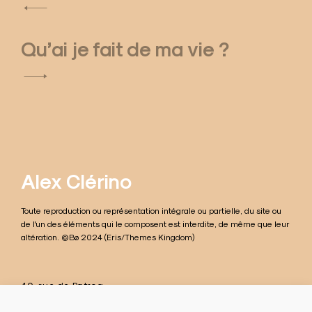
N
a
Qu’ai je fait de ma vie ?
v
i
g
a
t
Alex Clérino
i
Toute reproduction ou représentation intégrale ou partielle, du site ou
o
de l'un des éléments qui le composent est interdite, de même que leur
altération. ©Bø 2024 (Eris/Themes Kingdom)
n
d
40, rue de Patroa
e
42100 Saint-Étienne