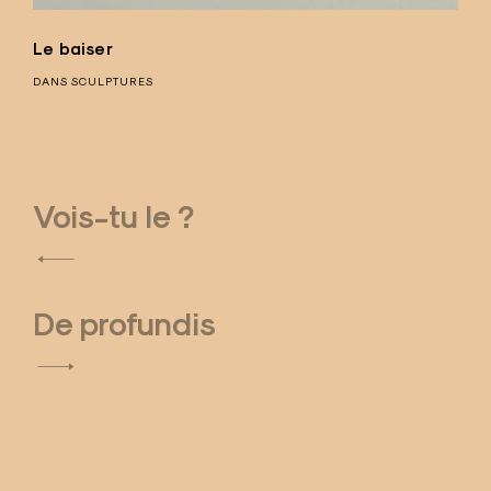
Le baiser
DANS
SCULPTURES
Vois-tu le ?
N
a
De profundis
v
i
g
a