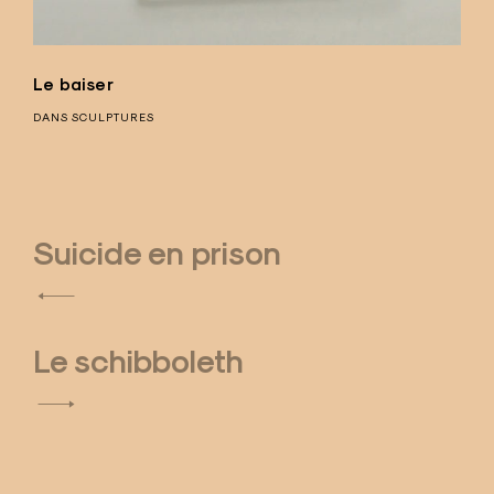
Le baiser
DANS
SCULPTURES
Suicide en prison
N
a
Le schibboleth
v
i
g