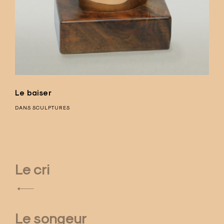
Le baiser
DANS
SCULPTURES
Le cri
N
a
Le songeur