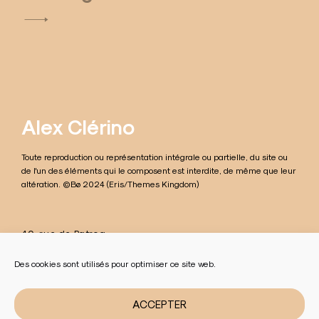
v
i
g
a
t
Alex Clérino
i
Toute reproduction ou représentation intégrale ou partielle, du site ou
o
de l'un des éléments qui le composent est interdite, de même que leur
altération. ©Bø 2024 (Eris/Themes Kingdom)
n
d
40, rue de Patroa
e
42100 Saint-Étienne
France
Des cookies sont utilisés pour optimiser ce site web.
l
infoalex@clerino.fr
’
ACCEPTER