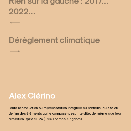
Rien sur la gauche : 2017…
2022…
N
a
v
Dérèglement climatique
i
g
a
t
i
Alex Clérino
o
Toute reproduction ou représentation intégrale ou partielle, du site ou
n
de l'un des éléments qui le composent est interdite, de même que leur
altération. ©Bø 2024 (Eris/Themes Kingdom)
d