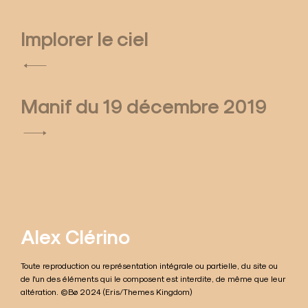
Implorer le ciel
N
a
Manif du 19 décembre 2019
v
i
g
a
t
Alex Clérino
i
Toute reproduction ou représentation intégrale ou partielle, du site ou
o
de l'un des éléments qui le composent est interdite, de même que leur
altération. ©Bø 2024 (Eris/Themes Kingdom)