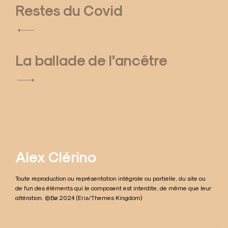
Restes du Covid
N
a
La ballade de l’ancêtre
v
i
g
a
t
Alex Clérino
i
Toute reproduction ou représentation intégrale ou partielle, du site ou
o
de l'un des éléments qui le composent est interdite, de même que leur
altération. ©Bø 2024 (Eris/Themes Kingdom)
n