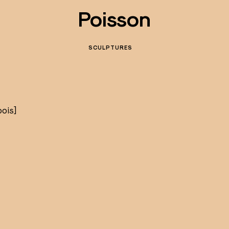
Poisson
SCULPTURES
bois]
s