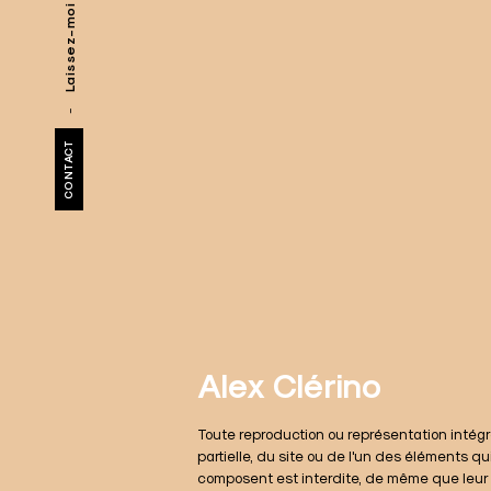
i
g
a
CONTACT
t
i
o
n
Alex Clérino
d
Toute reproduction ou représentation intégr
e
partielle, du site ou de l'un des éléments qui
composent est interdite, de même que leur a