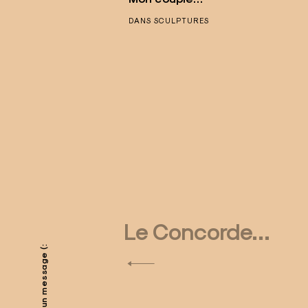
DANS
SCULPTURES
N
Le Concorde…
Laissez-moi un message (:
a
v