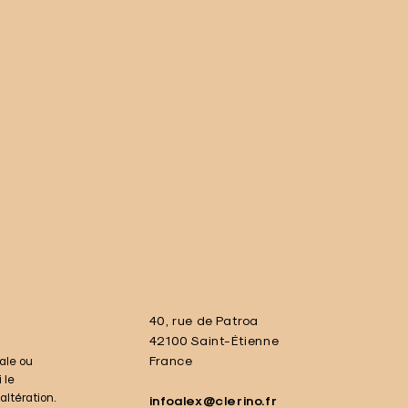
40, rue de Patroa
42100 Saint-Étienne
ale ou
France
 le
ltération.
infoalex@clerino.fr