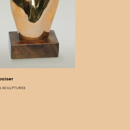
baiser
S
SCULPTURES