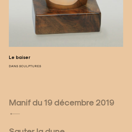
Le baiser
DANS
SCULPTURES
Manif du 19 décembre 2019
N
a
Sauter la dune