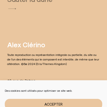
v
i
g
a
t
Alex Clérino
i
Toute reproduction ou représentation intégrale ou partielle, du site ou
o
de l'un des éléments qui le composent est interdite, de même que leur
altération. ©Bø 2024 (Eris/Themes Kingdom)
n
d
40, rue de Patroa
e
42100 Saint-Étienne
France
Des cookies sont utilisés pour optimiser ce site web.
l
infoalex@clerino.fr
’
ACCEPTER