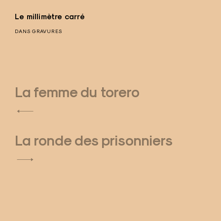
Le millimètre carré
DANS
GRAVURES
La femme du torero
N
a
La ronde des prisonniers
v
i
g
a