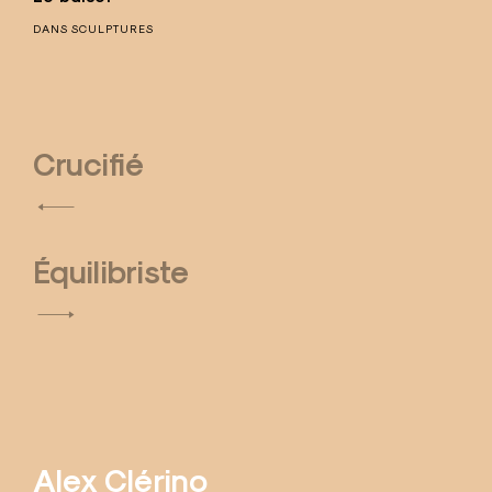
DANS
SCULPTURES
Crucifié
N
a
Équilibriste
v
i
g
a
t
Alex Clérino