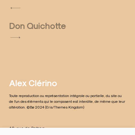
N
a
Don Quichotte
v
i
g
a
t
Alex Clérino
i
Toute reproduction ou représentation intégrale ou partielle, du site ou
o
de l'un des éléments qui le composent est interdite, de même que leur
altération. ©Bø 2024 (Eris/Themes Kingdom)
n
d
40, rue de Patroa
42100 Saint-Étienne