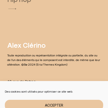
v
i
g
a
t
Alex Clérino
i
Toute reproduction ou représentation intégrale ou partielle, du site ou
o
de l'un des éléments qui le composent est interdite, de même que leur
altération. ©Bø 2024 (Eris/Themes Kingdom)
n
d
40, rue de Patroa
e
42100 Saint-Étienne
France
Des cookies sont utilisés pour optimiser ce site web.
l
infoalex@clerino.fr
’
ACCEPTER