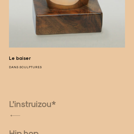
Le baiser
DANS
SCULPTURES
L’instruizou*
N
a
Hip hop